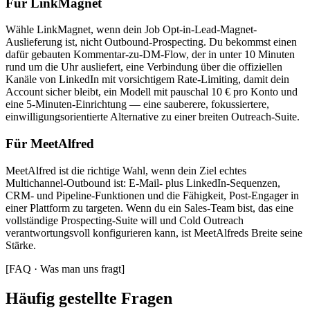
Für LinkMagnet
Wähle LinkMagnet, wenn dein Job Opt-in-Lead-Magnet-
Auslieferung ist, nicht Outbound-Prospecting. Du bekommst einen
dafür gebauten Kommentar-zu-DM-Flow, der in unter 10 Minuten
rund um die Uhr ausliefert, eine Verbindung über die offiziellen
Kanäle von LinkedIn mit vorsichtigem Rate-Limiting, damit dein
Account sicher bleibt, ein Modell mit pauschal 10 € pro Konto und
eine 5-Minuten-Einrichtung — eine sauberere, fokussiertere,
einwilligungsorientierte Alternative zu einer breiten Outreach-Suite.
Für
MeetAlfred
MeetAlfred ist die richtige Wahl, wenn dein Ziel echtes
Multichannel-Outbound ist: E-Mail- plus LinkedIn-Sequenzen,
CRM- und Pipeline-Funktionen und die Fähigkeit, Post-Engager in
einer Plattform zu targeten. Wenn du ein Sales-Team bist, das eine
vollständige Prospecting-Suite will und Cold Outreach
verantwortungsvoll konfigurieren kann, ist MeetAlfreds Breite seine
Stärke.
[
FAQ · Was man uns fragt
]
Häufig gestellte Fragen