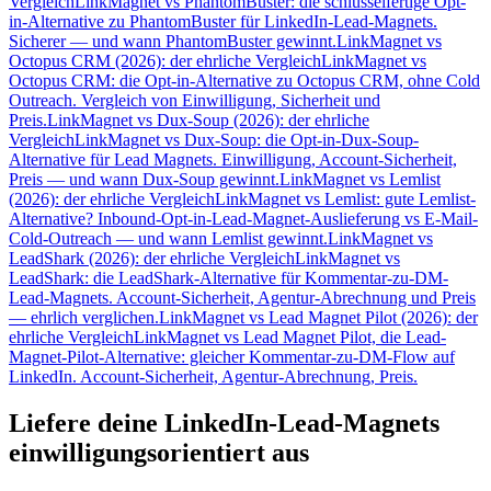
Vergleich
LinkMagnet vs PhantomBuster: die schlüsselfertige Opt-
in-Alternative zu PhantomBuster für LinkedIn-Lead-Magnets.
Sicherer — und wann PhantomBuster gewinnt.
LinkMagnet vs
Octopus CRM (2026): der ehrliche Vergleich
LinkMagnet vs
Octopus CRM: die Opt-in-Alternative zu Octopus CRM, ohne Cold
Outreach. Vergleich von Einwilligung, Sicherheit und
Preis.
LinkMagnet vs Dux-Soup (2026): der ehrliche
Vergleich
LinkMagnet vs Dux-Soup: die Opt-in-Dux-Soup-
Alternative für Lead Magnets. Einwilligung, Account-Sicherheit,
Preis — und wann Dux-Soup gewinnt.
LinkMagnet vs Lemlist
(2026): der ehrliche Vergleich
LinkMagnet vs Lemlist: gute Lemlist-
Alternative? Inbound-Opt-in-Lead-Magnet-Auslieferung vs E-Mail-
Cold-Outreach — und wann Lemlist gewinnt.
LinkMagnet vs
LeadShark (2026): der ehrliche Vergleich
LinkMagnet vs
LeadShark: die LeadShark-Alternative für Kommentar-zu-DM-
Lead-Magnets. Account-Sicherheit, Agentur-Abrechnung und Preis
— ehrlich verglichen.
LinkMagnet vs Lead Magnet Pilot (2026): der
ehrliche Vergleich
LinkMagnet vs Lead Magnet Pilot, die Lead-
Magnet-Pilot-Alternative: gleicher Kommentar-zu-DM-Flow auf
LinkedIn. Account-Sicherheit, Agentur-Abrechnung, Preis.
Liefere deine LinkedIn-Lead-Magnets
einwilligungsorientiert aus