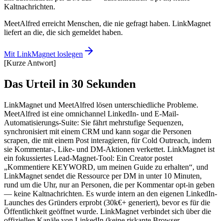
Kaltnachrichten.
MeetAlfred erreicht Menschen, die nie gefragt haben. LinkMagnet
liefert an die, die sich gemeldet haben.
Mit LinkMagnet loslegen
[
Kurze Antwort
]
Das Urteil in 30 Sekunden
LinkMagnet und MeetAlfred lösen unterschiedliche Probleme.
MeetAlfred ist eine omnichannel LinkedIn- und E-Mail-
Automatisierungs-Suite: Sie fährt mehrstufige Sequenzen,
synchronisiert mit einem CRM und kann sogar die Personen
scrapen, die mit einem Post interagieren, für Cold Outreach, indem
sie Kommentar-, Like- und DM-Aktionen verkettet. LinkMagnet ist
ein fokussiertes Lead-Magnet-Tool: Ein Creator postet
„Kommentiere KEYWORD, um meinen Guide zu erhalten“, und
LinkMagnet sendet die Ressource per DM in unter 10 Minuten,
rund um die Uhr, nur an Personen, die per Kommentar opt-in geben
— keine Kaltnachrichten. Es wurde intern an den eigenen LinkedIn-
Launches des Gründers erprobt (30k€+ generiert), bevor es für die
Öffentlichkeit geöffnet wurde. LinkMagnet verbindet sich über die
offiziellen Kanäle von LinkedIn (keine riskante Browser-