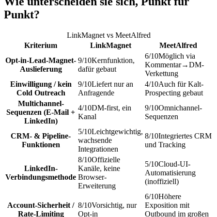
Wie unterscheiden sie sich, Punkt für
Punkt?
LinkMagnet vs
MeetAlfred
Kriterium
LinkMagnet
MeetAlfred
6
/10
Möglich via
Opt-in-Lead-Magnet-
9
/10
Kernfunktion,
Kommentar→DM-
Auslieferung
dafür gebaut
Verkettung
Einwilligung / kein
9
/10
Liefert nur an
4
/10
Auch für Kalt-
Cold Outreach
Anfragende
Prospecting gebaut
Multichannel-
4
/10
DM-first, ein
9
/10
Omnichannel-
Sequenzen (E-Mail +
Kanal
Sequenzen
LinkedIn)
5
/10
Leichtgewichtig,
CRM- & Pipeline-
8
/10
Integriertes CRM
wachsende
Funktionen
und Tracking
Integrationen
8
/10
Offizielle
5
/10
Cloud-UI-
LinkedIn-
Kanäle, keine
Automatisierung
Verbindungsmethode
Browser-
(inoffiziell)
Erweiterung
6
/10
Höhere
Account-Sicherheit /
8
/10
Vorsichtig, nur
Exposition mit
Rate-Limiting
Opt-in
Outbound im großen