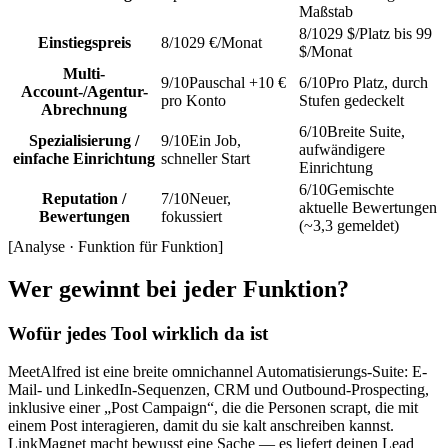
Maßstab
8
/10
29 $/Platz bis 99
Einstiegspreis
8
/10
29 €/Monat
$/Monat
Multi-
9
/10
Pauschal +10 €
6
/10
Pro Platz, durch
Account-/Agentur-
pro Konto
Stufen gedeckelt
Abrechnung
6
/10
Breite Suite,
Spezialisierung /
9
/10
Ein Job,
aufwändigere
einfache Einrichtung
schneller Start
Einrichtung
6
/10
Gemischte
Reputation /
7
/10
Neuer,
aktuelle Bewertungen
Bewertungen
fokussiert
(~3,3 gemeldet)
[
Analyse · Funktion für Funktion
]
Wer gewinnt bei jeder Funktion?
Wofür jedes Tool wirklich da ist
MeetAlfred ist eine breite omnichannel Automatisierungs-Suite: E-
Mail- und LinkedIn-Sequenzen, CRM und Outbound-Prospecting,
inklusive einer „Post Campaign“, die die Personen scrapt, die mit
einem Post interagieren, damit du sie kalt anschreiben kannst.
LinkMagnet macht bewusst eine Sache — es liefert deinen Lead