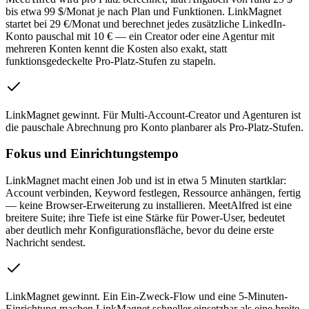
bis etwa 99 $/Monat je nach Plan und Funktionen. LinkMagnet
startet bei 29 €/Monat und berechnet jedes zusätzliche LinkedIn-
Konto pauschal mit 10 € — ein Creator oder eine Agentur mit
mehreren Konten kennt die Kosten also exakt, statt
funktionsgedeckelte Pro-Platz-Stufen zu stapeln.
LinkMagnet gewinnt
.
Für Multi-Account-Creator und Agenturen ist
die pauschale Abrechnung pro Konto planbarer als Pro-Platz-Stufen.
Fokus und Einrichtungstempo
LinkMagnet macht einen Job und ist in etwa 5 Minuten startklar:
Account verbinden, Keyword festlegen, Ressource anhängen, fertig
— keine Browser-Erweiterung zu installieren. MeetAlfred ist eine
breitere Suite; ihre Tiefe ist eine Stärke für Power-User, bedeutet
aber deutlich mehr Konfigurationsfläche, bevor du deine erste
Nachricht sendest.
LinkMagnet gewinnt
.
Ein Ein-Zweck-Flow und eine 5-Minuten-
Einrichtung machen LinkMagnet schneller einsetzbar als eine breite