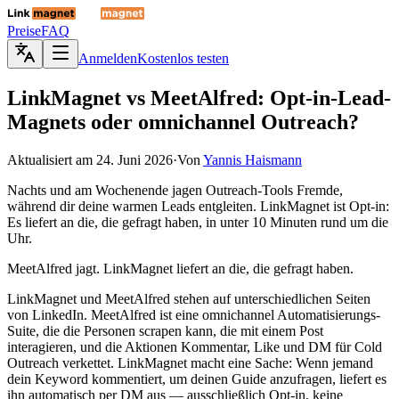
Preise
FAQ
Anmelden
Kostenlos testen
LinkMagnet
vs MeetAlfred: Opt-in-Lead-
Magnets oder omnichannel Outreach?
Aktualisiert am
24. Juni 2026
·
Von
Yannis Haismann
Nachts und am Wochenende jagen Outreach-Tools Fremde,
während dir deine warmen Leads entgleiten. LinkMagnet ist Opt-in:
Es liefert an die, die gefragt haben, in unter 10 Minuten rund um die
Uhr.
MeetAlfred jagt. LinkMagnet liefert an die, die gefragt haben.
LinkMagnet und MeetAlfred stehen auf unterschiedlichen Seiten
von LinkedIn. MeetAlfred ist eine omnichannel Automatisierungs-
Suite, die die Personen scrapen kann, die mit einem Post
interagieren, und die Aktionen Kommentar, Like und DM für Cold
Outreach verkettet. LinkMagnet macht eine Sache: Wenn jemand
dein Keyword kommentiert, um deinen Guide anzufragen, liefert es
ihn automatisch per DM aus — ausschließlich Opt-in, keine