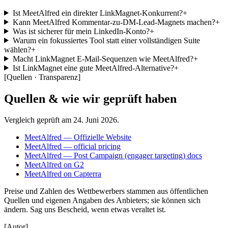
Ist MeetAlfred ein direkter LinkMagnet-Konkurrent?
+
Kann MeetAlfred Kommentar-zu-DM-Lead-Magnets machen?
+
Was ist sicherer für mein LinkedIn-Konto?
+
Warum ein fokussiertes Tool statt einer vollständigen Suite
wählen?
+
Macht LinkMagnet E-Mail-Sequenzen wie MeetAlfred?
+
Ist LinkMagnet eine gute MeetAlfred-Alternative?
+
[
Quellen · Transparenz
]
Quellen & wie wir geprüft haben
Vergleich geprüft am
24. Juni 2026
.
MeetAlfred — Offizielle Website
MeetAlfred — official pricing
MeetAlfred — Post Campaign (engager targeting) docs
MeetAlfred on G2
MeetAlfred on Capterra
Preise und Zahlen des Wettbewerbers stammen aus öffentlichen
Quellen und eigenen Angaben des Anbieters; sie können sich
ändern. Sag uns Bescheid, wenn etwas veraltet ist.
[
Autor
]