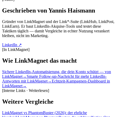
Geschrieben von Yannis Haismann
Gründer von LinkMagnet und der Link*-Suite (LinkHub, LinkPost,
LinkEarn). Er baut LinkedIn-Akquise-Tools und testet diese
Taktiken täglich — damit Vergleiche in echter Nutzung verankert
bleiben, nicht im Marketing.
LinkedIn ↗
[
In LinkMagnet
]
Wie LinkMagnet das macht
Sichere LinkedIn-Automatisierung, die dein Konto schützt — von
LinkMagnet
→
Smarte Follow-up-Nachricht für mehr LinkedIn-
Antworten mit LinkMagnet
→
Echtzeit-Kampagnen-Dashboard in
LinkMagnet
→
[
Interne Links · Weiterlesen
]
Weitere Vergleiche
LinkMagnet vs PhantomBuster (2026): der ehrliche