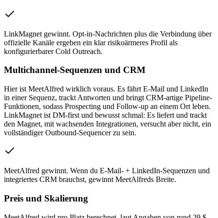
LinkMagnet gewinnt
.
Opt-in-Nachrichten plus die Verbindung über
offizielle Kanäle ergeben ein klar risikoärmeres Profil als
konfigurierbarer Cold Outreach.
Multichannel-Sequenzen und CRM
Hier ist MeetAlfred wirklich voraus. Es fährt E-Mail und LinkedIn
in einer Sequenz, trackt Antworten und bringt CRM-artige Pipeline-
Funktionen, sodass Prospecting und Follow-up an einem Ort leben.
LinkMagnet ist DM-first und bewusst schmal: Es liefert und trackt
den Magnet, mit wachsenden Integrationen, versucht aber nicht, ein
vollständiger Outbound-Sequencer zu sein.
MeetAlfred gewinnt
.
Wenn du E-Mail- + LinkedIn-Sequenzen und
integriertes CRM brauchst, gewinnt MeetAlfreds Breite.
Preis und Skalierung
MeetAlfred wird pro Platz berechnet, laut Angaben von rund 29 $