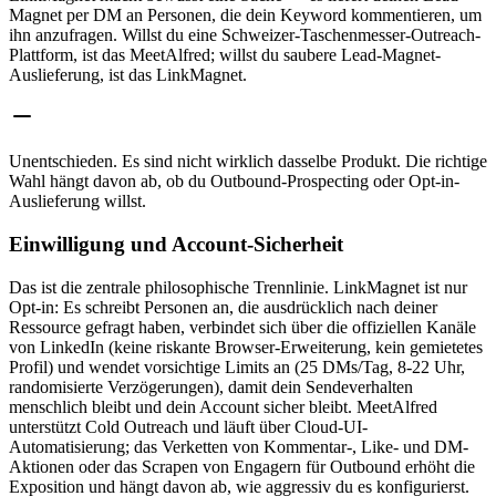
Magnet per DM an Personen, die dein Keyword kommentieren, um
ihn anzufragen. Willst du eine Schweizer-Taschenmesser-Outreach-
Plattform, ist das MeetAlfred; willst du saubere Lead-Magnet-
Auslieferung, ist das LinkMagnet.
Unentschieden
.
Es sind nicht wirklich dasselbe Produkt. Die richtige
Wahl hängt davon ab, ob du Outbound-Prospecting oder Opt-in-
Auslieferung willst.
Einwilligung und Account-Sicherheit
Das ist die zentrale philosophische Trennlinie. LinkMagnet ist nur
Opt-in: Es schreibt Personen an, die ausdrücklich nach deiner
Ressource gefragt haben, verbindet sich über die offiziellen Kanäle
von LinkedIn (keine riskante Browser-Erweiterung, kein gemietetes
Profil) und wendet vorsichtige Limits an (25 DMs/Tag, 8-22 Uhr,
randomisierte Verzögerungen), damit dein Sendeverhalten
menschlich bleibt und dein Account sicher bleibt. MeetAlfred
unterstützt Cold Outreach und läuft über Cloud-UI-
Automatisierung; das Verketten von Kommentar-, Like- und DM-
Aktionen oder das Scrapen von Engagern für Outbound erhöht die
Exposition und hängt davon ab, wie aggressiv du es konfigurierst.