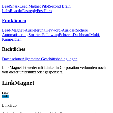
LeadShark
Lead Magnet Pilot
Second Brain
Labs
ReactIn
Fastreply
PostHero
Funktionen
Lead-Magnet-Auslieferung
Keyword-Auslöser
Sichere
Automatisierung
Smartes Follow-up
Echtzeit-Dashboard
Multi-
Kampagnen
Rechtliches
Datenschutz
Allgemeine Geschäftsbedingungen
LinkMagnet ist weder mit LinkedIn Corporation verbunden noch
von dieser unterstützt oder gesponsert.
LinkMagnet
LinkHub