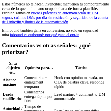
Estos números no te hacen invencible; mantienen tu comportamiento
cerca de lo que un humano ocupado haría de forma plausible.
Profundizamos en
buenas prácticas de automatización de DM
segura
,
cuántos DMs por día sin restricción
y
seguridad de la cuenta
de LinkedIn y límites de la automatización
.
El inbound también gana en conversión, no solo en seguridad —
mira
inbound vs outbound: por qué gana el opt-in
.
Comentarios vs otras señales: ¿qué
priorizar?
Si tu
objetivo
Optimiza para…
Táctica
es…
Comentarios +
Hook con opinión marcada, un
Alcance
engagement
CTA de palabra clave, responde
máximo
temprano
rápido
Comentarios +
Leads
Lead magnet + comment-to-DM
entrega rápida por
cualificados
automatizado
DM
Tiempo de
Autoridad /
permanencia +
Posts largos, realmente útiles