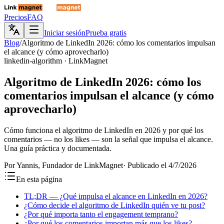
Precios
FAQ
Iniciar sesión
Prueba gratis
Blog
/
Algoritmo de LinkedIn 2026: cómo los comentarios impulsan
el alcance (y cómo aprovecharlo)
linkedin-algorithm · LinkMagnet
Algoritmo de
LinkedIn
2026: cómo los
comentarios impulsan el alcance (y cómo
aprovecharlo)
Cómo funciona el algoritmo de LinkedIn en 2026 y por qué los
comentarios — no los likes — son la señal que impulsa el alcance.
Una guía práctica y documentada.
Por
Yannis
, Fundador de LinkMagnet
·
Publicado el
4/7/2026
En esta página
TL;DR — ¿Qué impulsa el alcance en LinkedIn en 2026?
¿Cómo decide el algoritmo de LinkedIn quién ve tu post?
¿Por qué importa tanto el engagement temprano?
¿Por qué los comentarios importan más que los likes?