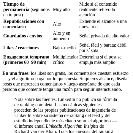
Tiempo de
Mide si el contenido
permanencia
(segundos
Muy alto
realmente retuvo la
en tu post)
atención
Republicaciones con
Extiende el alcance a una
Alto
comentario
nueva red
Alto y en
Guardados / envíos
Señal privada de alto valor
aumento
Señal fácil y barata; débil
Likes / reacciones
Bajo–medio
por sí sola
Engagement temprano
Multiplicador
Determina si el post se
(primeros 60–90 min)
crítico
empuja más amplio
En una frase:
los likes son gratis, los comentarios cuestan esfuerzo
— y el algoritmo paga por lo que cuesta. Si quieres alcance, diseña
posts que merezcan comentarios y luego asegúrate de que cada
persona que comente tenga una razón para seguir interactuando.
Nota sobre las fuentes: LinkedIn no publica su fórmula
de ranking completa. Las mecánicas siguientes
proceden de las propias publicaciones de ingeniería de
LinkedIn sobre su sistema de ranking del feed y del
estudio independiente más citado sobre el algoritmo —
el informe anual
LinkedIn Algorithm Insights
de
Richard van der Blom. Trata los «pesos» del ranking