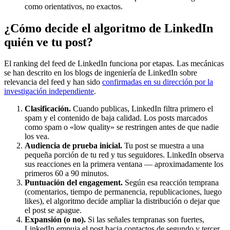
como orientativos, no exactos.
¿Cómo decide el algoritmo de LinkedIn
quién ve tu post?
El ranking del feed de LinkedIn funciona por etapas. Las mecánicas
se han descrito en los blogs de ingeniería de LinkedIn sobre
relevancia del feed y han sido
confirmadas en su dirección por la
investigación independiente
.
Clasificación.
Cuando publicas, LinkedIn filtra primero el
spam y el contenido de baja calidad. Los posts marcados
como spam o «low quality» se restringen antes de que nadie
los vea.
Audiencia de prueba inicial.
Tu post se muestra a una
pequeña porción de tu red y tus seguidores. LinkedIn observa
sus reacciones en la primera ventana — aproximadamente los
primeros 60 a 90 minutos.
Puntuación del engagement.
Según esa reacción temprana
(comentarios, tiempo de permanencia, republicaciones, luego
likes), el algoritmo decide ampliar la distribución o dejar que
el post se apague.
Expansión (o no).
Si las señales tempranas son fuertes,
LinkedIn empuja el post hacia contactos de segundo y tercer