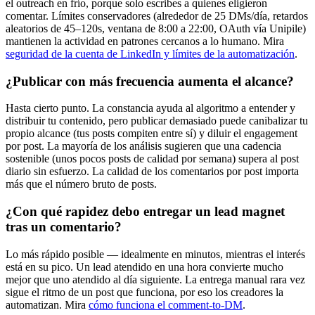
el outreach en frío, porque solo escribes a quienes eligieron
comentar. Límites conservadores (alrededor de 25 DMs/día, retardos
aleatorios de 45–120s, ventana de 8:00 a 22:00, OAuth vía Unipile)
mantienen la actividad en patrones cercanos a lo humano. Mira
seguridad de la cuenta de LinkedIn y límites de la automatización
.
¿Publicar con más frecuencia aumenta el alcance?
Hasta cierto punto. La constancia ayuda al algoritmo a entender y
distribuir tu contenido, pero publicar demasiado puede canibalizar tu
propio alcance (tus posts compiten entre sí) y diluir el engagement
por post. La mayoría de los análisis sugieren que una cadencia
sostenible (unos pocos posts de calidad por semana) supera al post
diario sin esfuerzo. La calidad de los comentarios por post importa
más que el número bruto de posts.
¿Con qué rapidez debo entregar un lead magnet
tras un comentario?
Lo más rápido posible — idealmente en minutos, mientras el interés
está en su pico. Un lead atendido en una hora convierte mucho
mejor que uno atendido al día siguiente. La entrega manual rara vez
sigue el ritmo de un post que funciona, por eso los creadores la
automatizan. Mira
cómo funciona el comment-to-DM
.