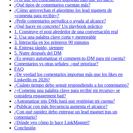
¿Qué tipos de comentarios cuentan más?
¿Cómo aprovechan el algoritmo los lead magnets de
«comenta para recibir»?
¿Pedir comentarios perjudica o ayuda al alcance?
¿Qué hacer en concreto? Un playbook práctico
1. Construye el post alrededor de una conversación real
2. Usa una palabra clave corta y memorable
3. Interactúa en los primeros 90 minutos
4. Entrega rápido, siempre
5. Nutre después del DM
¿Es seguro automatizar el comment-to-DM para mi cuenta?
Comentarios vs otras señales: ¿qué priorizar?
FAQ
¿De verdad los comentarios importan más que los likes en
LinkedIn en 2026?
¿Cuánto tiempo debo seguir respondiendo a los comentarios?
¿«Comenta una palabra clave para recibir mi recurso» se
considera engagement bait?
¿Automatizar mis DMs hará que restrinjan mi cuenta?
¿Publicar con más frecuencia aumenta el alcance?
¿Con qué rapidez debo entregar un lead magnet tras un
comentario?
¿Dónde veo cómo lo hace LinkMagnet?
Conclusión