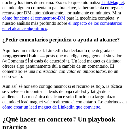
noche y los fines de semana. Eso es lo que automatiza
LinkMagnet
:
cuando alguien comenta tu palabra clave, la herramienta entrega el
recurso por DM automáticamente, normalmente en minutos. Mira
cómo funciona el comment-to-DM
para la mecánica completa, y
nuestro análisis más profundo sobre
el impacto de los comentarios
en el alcance algorítmico
.
¿Pedir comentarios perjudica o ayuda al alcance?
Aquí hay un matiz real. LinkedIn ha declarado que degrada el
«
engagement bait
» — posts que mendigan engagement sin valor
(«¡Comenta SÍ si estás de acuerdo!»). Un lead magnet es distinto:
ofreces algo genuinamente útil a cambio de un comentario. El
comentario es una
transacción con valor en ambos lados
, no un
cebo vacío.
Aun así, sé honesto contigo mismo: si el recurso es flojo, la táctica
se vuelve en tu contra — leads de baja calidad y fatiga de la
audiencia. La mecánica de alcance solo funciona a largo plazo
cuando el lead magnet vale realmente el comentario. Lo cubrimos en
cómo crear un lead magnet de LinkedIn que convierte
.
¿Qué hacer en concreto? Un playbook
práctico