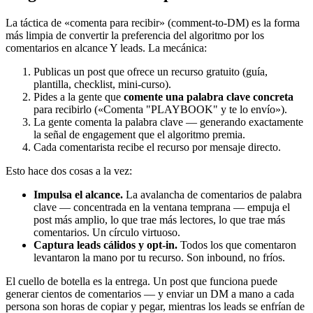
La táctica de «comenta para recibir» (comment-to-DM) es la forma
más limpia de convertir la preferencia del algoritmo por los
comentarios en alcance Y leads. La mecánica:
Publicas un post que ofrece un recurso gratuito (guía,
plantilla, checklist, mini-curso).
Pides a la gente que
comente una palabra clave concreta
para recibirlo («Comenta "PLAYBOOK" y te lo envío»).
La gente comenta la palabra clave — generando exactamente
la señal de engagement que el algoritmo premia.
Cada comentarista recibe el recurso por mensaje directo.
Esto hace dos cosas a la vez:
Impulsa el alcance.
La avalancha de comentarios de palabra
clave — concentrada en la ventana temprana — empuja el
post más amplio, lo que trae más lectores, lo que trae más
comentarios. Un círculo virtuoso.
Captura leads cálidos y opt-in.
Todos los que comentaron
levantaron la mano por tu recurso. Son inbound, no fríos.
El cuello de botella es la entrega. Un post que funciona puede
generar cientos de comentarios — y enviar un DM a mano a cada
persona son horas de copiar y pegar, mientras los leads se enfrían de