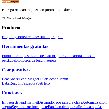
Entrega de lead magnets en piloto automático.
©
2026
LinkMagnet
Producto
Blog
Playbooks
Precios
Affiliate program
Herramientas gratuitas
Puntuador de posts
Ideas de lead magnet
Calculadora de leads
perdidos
Biblioteca de lead magnets
Comparativas
LeadShark
Lead Magnet Pilot
Second Brain
Labs
ReactIn
Fastreply
PostHero
Funciones
Entrega de lead magnet
Disparador por palabra clave
Automatización
segura
Seguimiento inteligente
Panel en tiempo real
Multicampañas