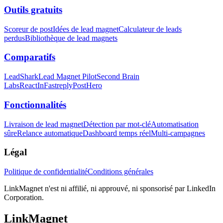
Outils gratuits
Scoreur de post
Idées de lead magnet
Calculateur de leads
perdus
Bibliothèque de lead magnets
Comparatifs
LeadShark
Lead Magnet Pilot
Second Brain
Labs
ReactIn
Fastreply
PostHero
Fonctionnalités
Livraison de lead magnet
Détection par mot-clé
Automatisation
sûre
Relance automatique
Dashboard temps réel
Multi-campagnes
Légal
Politique de confidentialité
Conditions générales
LinkMagnet n'est ni affilié, ni approuvé, ni sponsorisé par LinkedIn
Corporation.
LinkMagnet