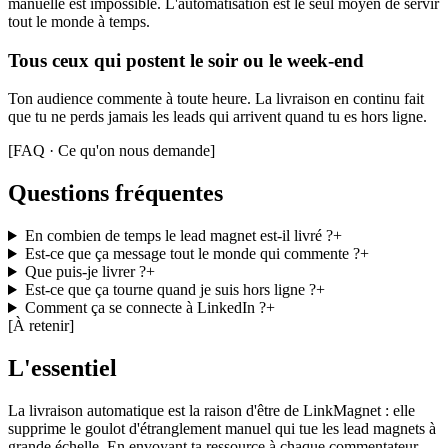
manuelle est impossible. L'automatisation est le seul moyen de servir
tout le monde à temps.
Tous ceux qui postent le soir ou le week-end
Ton audience commente à toute heure. La livraison en continu fait
que tu ne perds jamais les leads qui arrivent quand tu es hors ligne.
[
FAQ · Ce qu'on nous demande
]
Questions fréquentes
En combien de temps le lead magnet est-il livré ?
+
Est-ce que ça message tout le monde qui commente ?
+
Que puis-je livrer ?
+
Est-ce que ça tourne quand je suis hors ligne ?
+
Comment ça se connecte à LinkedIn ?
+
[
À retenir
]
L'essentiel
La livraison automatique est la raison d'être de LinkMagnet : elle
supprime le goulot d'étranglement manuel qui tue les lead magnets à
grande échelle. En envoyant ta ressource à chaque commentateur