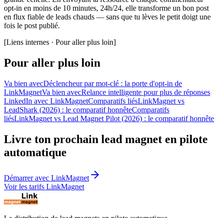
opt-in en moins de 10 minutes, 24h/24, elle transforme un bon post
en flux fiable de leads chauds — sans que tu lèves le petit doigt une
fois le post publié.
[
Liens internes · Pour aller plus loin
]
Pour aller plus loin
Va bien avec
Déclencheur par mot-clé : la porte d'opt-in de
LinkMagnet
Va bien avec
Relance intelligente pour plus de réponses
LinkedIn avec LinkMagnet
Comparatifs liés
LinkMagnet vs
LeadShark (2026) : le comparatif honnête
Comparatifs
liés
LinkMagnet vs Lead Magnet Pilot (2026) : le comparatif honnête
Livre ton prochain lead magnet en pilote
automatique
Démarrer avec LinkMagnet
Voir les tarifs LinkMagnet