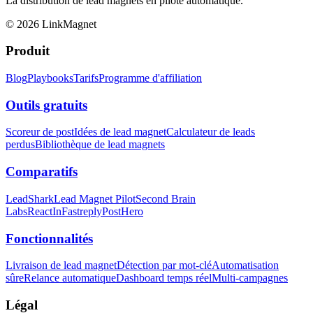
La distribution de lead magnets en pilote automatique.
©
2026
LinkMagnet
Produit
Blog
Playbooks
Tarifs
Programme d'affiliation
Outils gratuits
Scoreur de post
Idées de lead magnet
Calculateur de leads
perdus
Bibliothèque de lead magnets
Comparatifs
LeadShark
Lead Magnet Pilot
Second Brain
Labs
ReactIn
Fastreply
PostHero
Fonctionnalités
Livraison de lead magnet
Détection par mot-clé
Automatisation
sûre
Relance automatique
Dashboard temps réel
Multi-campagnes
Légal