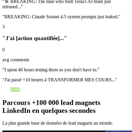
"
🚨 BREAKING: The man who built Tesla's AI brain just
released...
"
"
BREAKING: Claude Sonnet 4.5 system prompts just leaked.
"
3
"J'ai [action quantifiée]..."
0
avg comments
"
I spent 40 hours testing them so you don't have to.
"
"
J'ai passé +10 heures à TRANSFORMER MES COURS...
"
Parcours
+100 000
lead magnets
LinkedIn en quelques secondes
La plus grande base de données de lead magnets au monde.