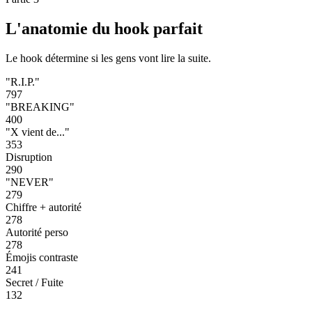
L'anatomie du hook parfait
Le hook détermine si les gens vont lire la suite.
"R.I.P."
797
"BREAKING"
400
"X vient de..."
353
Disruption
290
"NEVER"
279
Chiffre + autorité
278
Autorité perso
278
Émojis contraste
241
Secret / Fuite
132